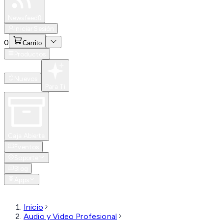
Especiales
Newsfeed
0
Iniciar Sesión
0
Carrito
Productos
Nuevos
Para Ti
Caja Abierta
Eventos
Soporte
Blog
Apps
Inicio
Audio y Video Profesional