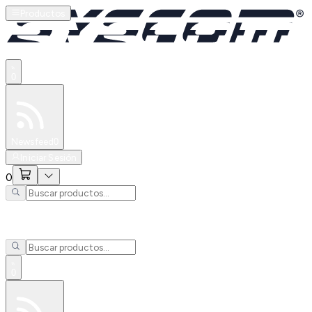
Productos
0
Especiales
Newsfeed
0
Iniciar Sesión
0
0