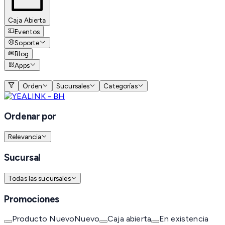
Caja Abierta
Eventos
Soporte
Blog
Apps
Orden
Sucursales
Categorías
Ordenar por
Relevancia
Sucursal
Todas las sucursales
Promociones
Producto Nuevo
Nuevo
Caja abierta
En existencia