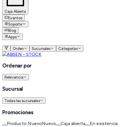
Caja Abierta
Eventos
Soporte
Blog
Apps
Orden
Sucursales
Categorías
Ordenar por
Relevancia
Sucursal
Todas las sucursales
Promociones
Producto Nuevo
Nuevo
Caja abierta
En existencia