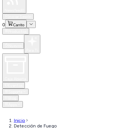
Especiales
Newsfeed
0
Iniciar Sesión
0
Carrito
Productos
Nuevos
Para Ti
Caja Abierta
Eventos
Soporte
Blog
Apps
Inicio
Detección de Fuego