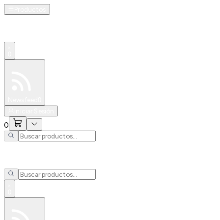
Productos
0
Especiales
Newsfeed
0
Iniciar Sesión
0
0