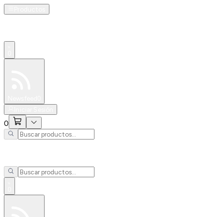
Productos
0
Especiales
Newsfeed
0
Iniciar Sesión
0
0