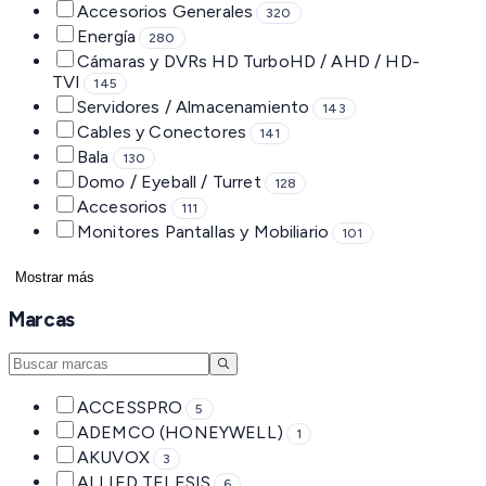
Accesorios Generales
320
Energía
280
Cámaras y DVRs HD TurboHD / AHD / HD-
TVI
145
Servidores / Almacenamiento
143
Cables y Conectores
141
Bala
130
Domo / Eyeball / Turret
128
Accesorios
111
Monitores Pantallas y Mobiliario
101
Mostrar más
Marcas
ACCESSPRO
5
ADEMCO (HONEYWELL)
1
AKUVOX
3
ALLIED TELESIS
6