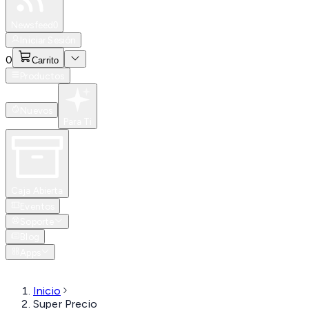
Especiales
Newsfeed
0
Iniciar Sesión
0
Carrito
Productos
Nuevos
Para Ti
Caja Abierta
Eventos
Soporte
Blog
Apps
Inicio
Super Precio