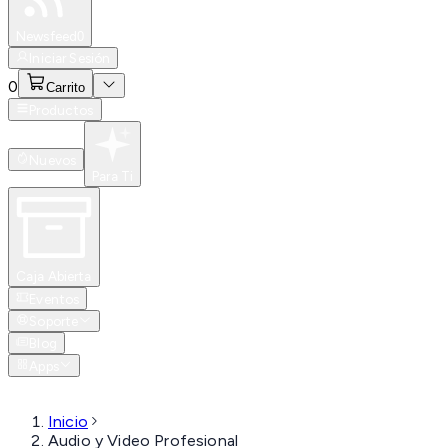
Especiales
Newsfeed
0
Iniciar Sesión
0
Carrito
Productos
Nuevos
Para Ti
Caja Abierta
Eventos
Soporte
Blog
Apps
Inicio
Audio y Video Profesional