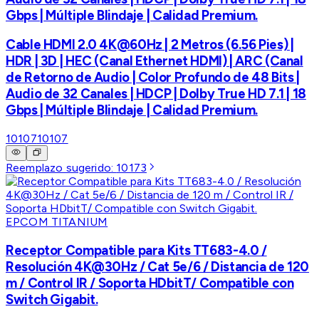
Gbps | Múltiple Blindaje | Calidad Premium.
Cable HDMI 2.0 4K@60Hz | 2 Metros (6.56 Pies) |
HDR | 3D | HEC (Canal Ethernet HDMI) | ARC (Canal
de Retorno de Audio | Color Profundo de 48 Bits |
Audio de 32 Canales | HDCP | Dolby True HD 7.1 | 18
Gbps | Múltiple Blindaje | Calidad Premium.
10107
10107
Reemplazo sugerido:
10173
EPCOM TITANIUM
Receptor Compatible para Kits TT683-4.0 /
Resolución 4K@30Hz / Cat 5e/6 / Distancia de 120
m / Control IR / Soporta HDbitT/ Compatible con
Switch Gigabit.