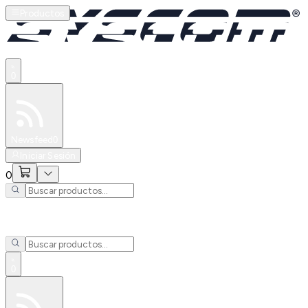
Productos
0
Especiales
Newsfeed
0
Iniciar Sesión
0
0