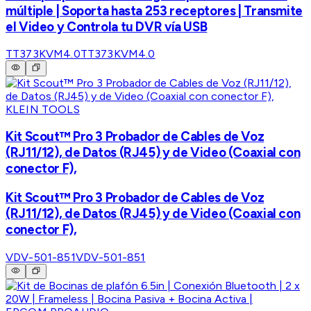
múltiple | Soporta hasta 253 receptores | Transmite
el Video y Controla tu DVR vía USB
TT373KVM4.0
TT373KVM4.0
KLEIN TOOLS
Kit Scout™ Pro 3 Probador de Cables de Voz
(RJ11/12), de Datos (RJ45) y de Video (Coaxial con
conector F),
Kit Scout™ Pro 3 Probador de Cables de Voz
(RJ11/12), de Datos (RJ45) y de Video (Coaxial con
conector F),
VDV-501-851
VDV-501-851