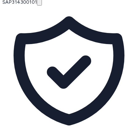
SAP
314300101