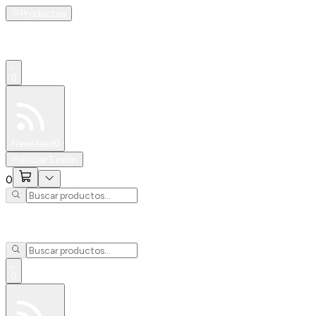
Productos
0
Especiales
Newsfeed
0
Iniciar Sesión
0
0