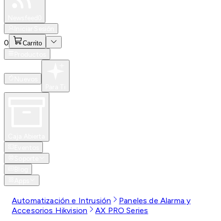
Especiales
Newsfeed
0
Iniciar Sesión
0
Carrito
Productos
Nuevos
Para Ti
Caja Abierta
Eventos
Soporte
Blog
Apps
Automatización e Intrusión
Paneles de Alarma y
Accesorios Hikvision
AX PRO Series