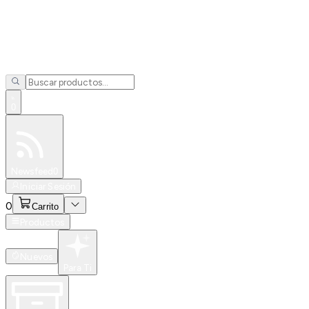
0
Especiales
Newsfeed
0
Iniciar Sesión
0
Carrito
Productos
Nuevos
Para Ti