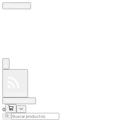
Productos
0
Especiales
Newsfeed
0
Iniciar Sesión
0