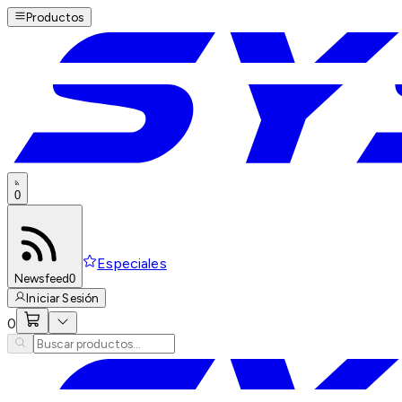
Productos
0
Especiales
Newsfeed
0
Iniciar Sesión
0