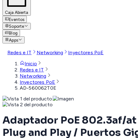
Caja Abierta
Eventos
Soporte
Blog
Apps
Redes e IT
Networking
Inyectores PoE
Inicio
Redes e IT
Networking
Inyectores PoE
AD-560062T0E
Adaptador PoE 802.3af/at 
Plug and Play / Puertos Gi