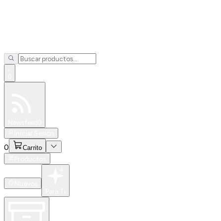
0
Especiales
Newsfeed
0
Iniciar Sesión
0
Carrito
Productos
Nuevos
Para Ti