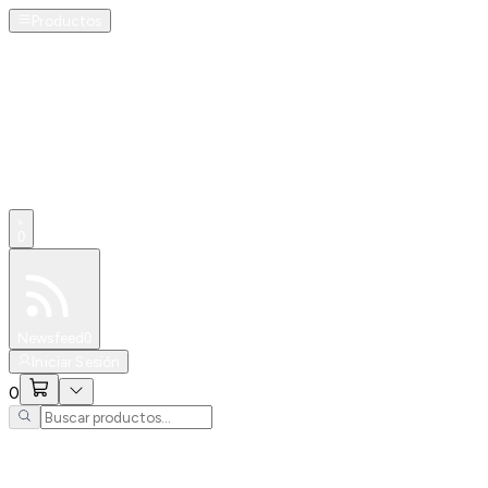
Productos
0
Especiales
Newsfeed
0
Iniciar Sesión
0