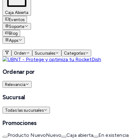
Caja Abierta
Eventos
Soporte
Blog
Apps
Orden
Sucursales
Categorías
Ordenar por
Relevancia
Sucursal
Todas las sucursales
Promociones
Producto Nuevo
Nuevo
Caja abierta
En existencia