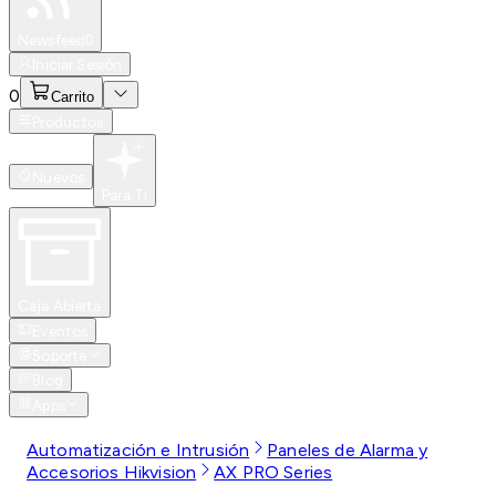
Especiales
Newsfeed
0
Iniciar Sesión
0
Carrito
Productos
Nuevos
Para Ti
Caja Abierta
Eventos
Soporte
Blog
Apps
Automatización e Intrusión
Paneles de Alarma y
Accesorios Hikvision
AX PRO Series