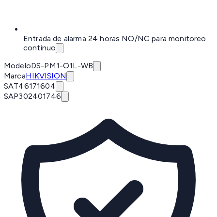
Entrada de alarma 24 horas NO/NC para monitoreo
continuo
Modelo
DS-PM1-O1L-WB
Marca
HIKVISION
SAT
46171604
SAP
302401746