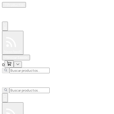
Productos
0
Especiales
Newsfeed
0
Iniciar Sesión
0
0