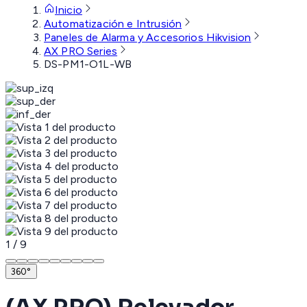
Inicio
Automatización e Intrusión
Paneles de Alarma y Accesorios Hikvision
AX PRO Series
DS-PM1-O1L-WB
1
/
9
360°
(AX PRO) Relevador